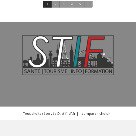
1
2
3
4
5
Tous droits réservés ©, stif-idf.fr |
comparer-choisir