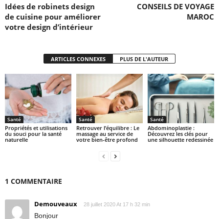
Idées de robinets design
CONSEILS DE VOYAGE
de cuisine pour améliorer
MAROC
votre design d’intérieur
ARTICLES CONNEXES
PLUS DE L'AUTEUR
Santé
Santé
Santé
Propriétés et utilisations
Retrouver l’équilibre : Le
Abdominoplastie :
du souci pour la santé
massage au service de
Découvrez les clés pour
naturelle
votre bien-être profond
une silhouette redessinée
1 COMMENTAIRE
Demouveaux
28 juillet 2020 At 17 h 32 min
Bonjour