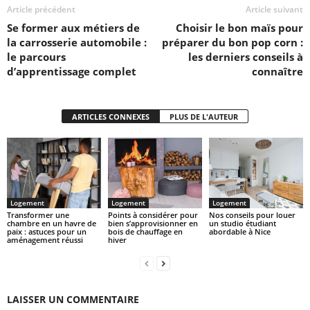
Article précédent
Article suivant
Se former aux métiers de
Choisir le bon maïs pour
la carrosserie automobile :
préparer du bon pop corn :
le parcours
les derniers conseils à
d’apprentissage complet
connaître
ARTICLES CONNEXES
PLUS DE L'AUTEUR
Logement
Logement
Logement
Transformer une
Points à considérer pour
Nos conseils pour louer
chambre en un havre de
bien s’approvisionner en
un studio étudiant
paix : astuces pour un
bois de chauffage en
abordable à Nice
aménagement réussi
hiver
LAISSER UN COMMENTAIRE