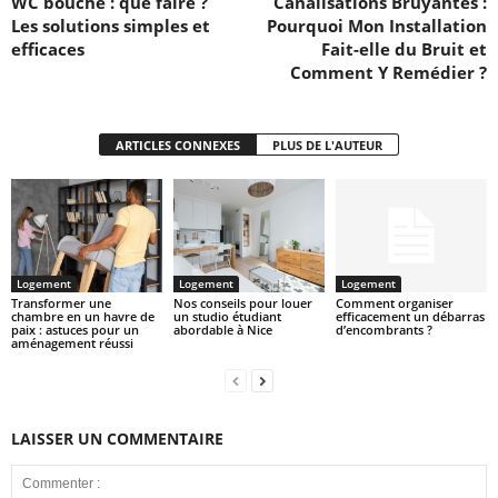
WC bouché : que faire ?
Canalisations Bruyantes :
Les solutions simples et
Pourquoi Mon Installation
efficaces
Fait-elle du Bruit et
Comment Y Remédier ?
ARTICLES CONNEXES
PLUS DE L'AUTEUR
Logement
Logement
Logement
Transformer une
Nos conseils pour louer
Comment organiser
chambre en un havre de
un studio étudiant
efficacement un débarras
paix : astuces pour un
abordable à Nice
d’encombrants ?
aménagement réussi
LAISSER UN COMMENTAIRE