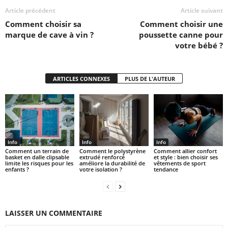
Article précédent
Article suivant
Comment choisir sa
Comment choisir une
marque de cave à vin ?
poussette canne pour
votre bébé ?
ARTICLES CONNEXES
PLUS DE L'AUTEUR
Info
Info
Info
Comment un terrain de
Comment le polystyrène
Comment allier confort
basket en dalle clipsable
extrudé renforcé
et style : bien choisir ses
limite les risques pour les
améliore la durabilité de
vêtements de sport
enfants ?
votre isolation ?
tendance
LAISSER UN COMMENTAIRE