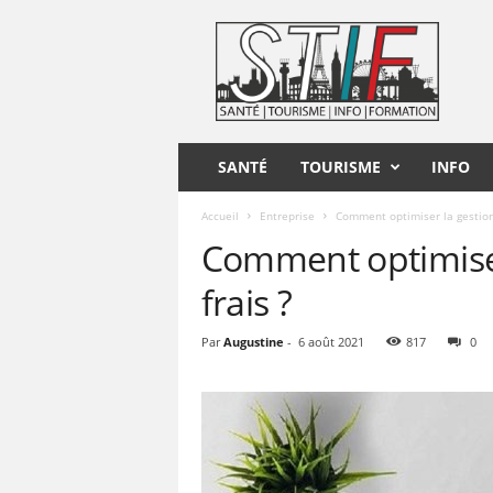
S
T
I
F
SANTÉ
TOURISME
INFO
Accueil
Entreprise
Comment optimiser la gestion 
Comment optimiser
frais ?
Par
Augustine
-
6 août 2021
817
0