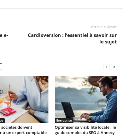
Article suivant
e e-
Cardioversion : l’essentiel à savoir sur
le sujet
se
Entreprise
 sociétés doivent
Optimiser sa visibilité locale : le
r à un expert-comptable
guide complet du SEO à Annecy