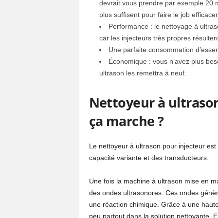
devrait vous prendre par exemple 20 mi
plus suffisent pour faire le job effica
Performance : le nettoyage à ultra
car les injecteurs très propres résulte
Une parfaite consommation d’essen
Économique : vous n’avez plus beso
ultrason les remettra à neuf.
Nettoyeur à ultraso
ça marche ?
Le nettoyeur à ultrason pour injecteur es
capacité variante et des transducteurs.
Une fois la machine à ultrason mise en m
des ondes ultrasonores. Ces ondes génèren
une réaction chimique. Grâce à une haut
peu partout dans la solution nettoyante. El