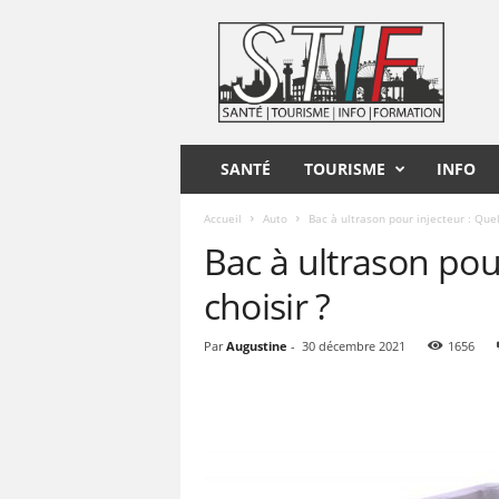
S
T
I
F
SANTÉ
TOURISME
INFO
Accueil
Auto
Bac à ultrason pour injecteur : Que
Bac à ultrason pou
choisir ?
Par
Augustine
-
30 décembre 2021
1656