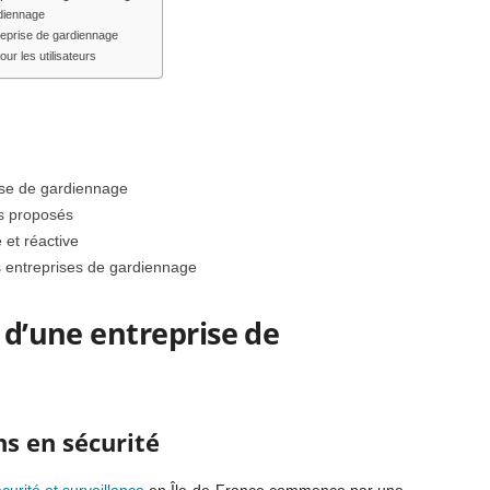
diennage
treprise de gardiennage
ur les utilisateurs
rise de gardiennage
es proposés
 et réactive
s entreprises de gardiennage
x d’une entreprise de
ns en sécurité