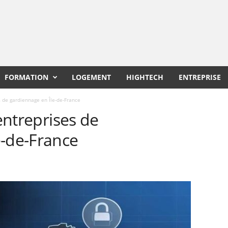
FORMATION
LOGEMENT
HIGHTECH
ENTREPRISE
s de gardiennage en Île-de-France
 entreprises de
e-de-France