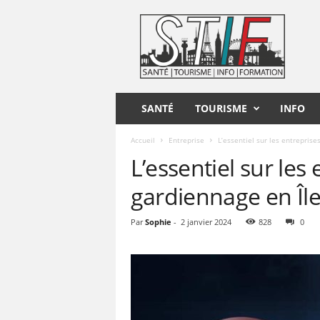
S
T
I
F
SANTÉ
TOURISME
INFO
Accueil
Entreprise
L’essentiel sur les entreprise
L’essentiel sur les
gardiennage en Îl
Par
Sophie
-
2 janvier 2024
828
0