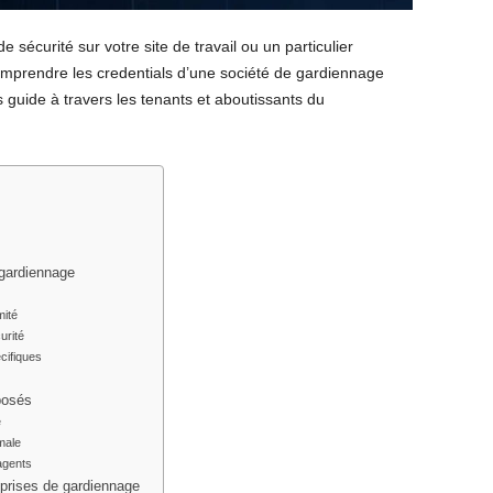
sécurité sur votre site de travail ou un particulier
omprendre les credentials d’une société de gardiennage
us guide à travers les tenants et aboutissants du
 gardiennage
mité
urité
cifiques
posés
e
male
agents
eprises de gardiennage