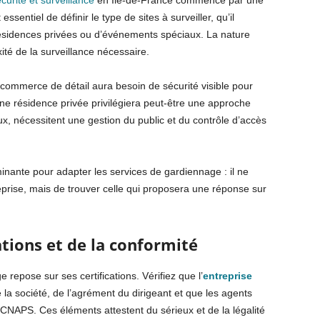
urité et surveillance
en Île-de-France commence par une
essentiel de définir le type de sites à surveiller, qu’il
ésidences privées ou d’événements spéciaux. La nature
té de la surveillance nécessaire.
 commerce de détail aura besoin de sécurité visible pour
une résidence privée privilégiera peut-être une approche
x, nécessitent une gestion du public et du contrôle d’accès
nante pour adapter les services de gardiennage : il ne
eprise, mais de trouver celle qui proposera une réponse sur
cations et de la conformité
 repose sur ses certifications. Vérifiez que l’
entreprise
e la société, de l’agrément du dirigeant et que les agents
s CNAPS. Ces éléments attestent du sérieux et de la légalité