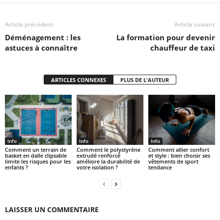
Article précédent
Article suivant
Déménagement : les
La formation pour devenir
astuces à connaître
chauffeur de taxi
ARTICLES CONNEXES
PLUS DE L'AUTEUR
Info
Info
Info
Comment un terrain de
Comment le polystyrène
Comment allier confort
basket en dalle clipsable
extrudé renforcé
et style : bien choisir ses
limite les risques pour les
améliore la durabilité de
vêtements de sport
enfants ?
votre isolation ?
tendance
LAISSER UN COMMENTAIRE