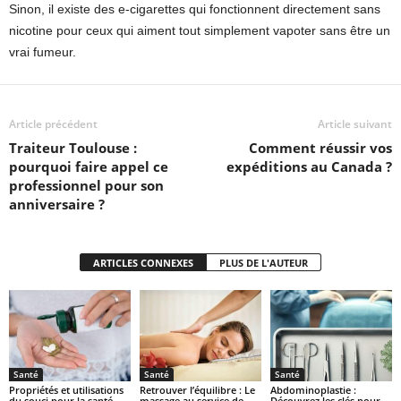
Sinon, il existe des e-cigarettes qui fonctionnent directement sans
nicotine pour ceux qui aiment tout simplement vapoter sans être un
vrai fumeur.
Article précédent
Article suivant
Traiteur Toulouse :
Comment réussir vos
pourquoi faire appel ce
expéditions au Canada ?
professionnel pour son
anniversaire ?
ARTICLES CONNEXES
PLUS DE L'AUTEUR
Santé
Santé
Santé
Propriétés et utilisations
Retrouver l’équilibre : Le
Abdominoplastie :
du souci pour la santé
massage au service de
Découvrez les clés pour