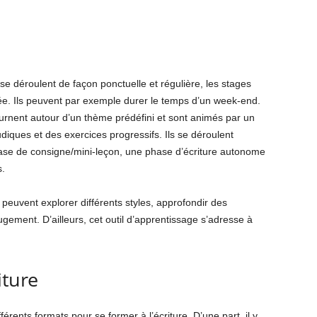
i se déroulent de façon ponctuelle et régulière, les stages
ée. Ils peuvent par exemple durer le temps d’un week-end.
ournent autour d’un thème prédéfini et sont animés par un
udiques et des exercices progressifs. Ils se déroulent
ase de consigne/mini-leçon, une phase d’écriture autonome
s.
 peuvent explorer différents styles, approfondir des
ugement. D’ailleurs, cet outil d’apprentissage s’adresse à
iture
fférents formats pour se former à l’écriture. D’une part, il y