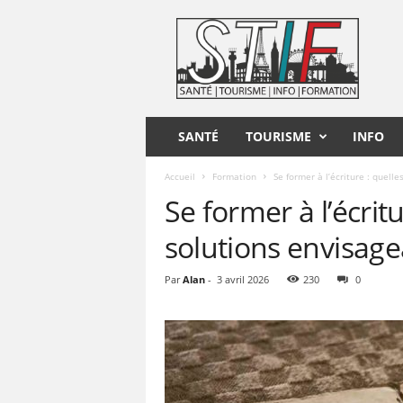
S
T
I
F
SANTÉ
TOURISME
INFO
Accueil
Formation
Se former à l’écriture : quelle
Se former à l’écritu
solutions envisage
Par
Alan
-
3 avril 2026
230
0