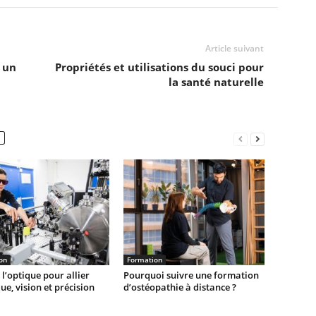
Article suivant
 un
Propriétés et utilisations du souci pour
la santé naturelle
on
Formation
 l’optique pour allier
Pourquoi suivre une formation
ue, vision et précision
d’ostéopathie à distance ?