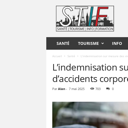
S
T
I
F
SANTÉ
TOURISME
INFO
Accueil
Santé
L’indemnisation sur mesure des vi
L’indemnisation s
d’accidents corpor
Par
Alan
-
7 mai 2025
703
0