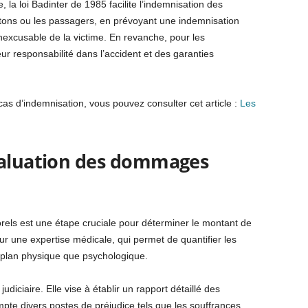
 la loi Badinter de 1985 facilite l’indemnisation des
tons ou les passagers, en prévoyant une indemnisation
nexcusable de la victime. En revanche, pour les
ur responsabilité dans l’accident et des garanties
cas d’indemnisation, vous pouvez consulter cet article :
Les
valuation des dommages
els est une étape cruciale pour déterminer le montant de
ur une expertise médicale, qui permet de quantifier les
le plan physique que psychologique.
diciaire. Elle vise à établir un rapport détaillé des
mpte divers postes de préjudice tels que les souffrances