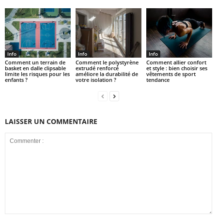
Info
Info
Info
Comment un terrain de
Comment le polystyrène
Comment allier confort
basket en dalle clipsable
extrudé renforcé
et style : bien choisir ses
limite les risques pour les
améliore la durabilité de
vêtements de sport
enfants ?
votre isolation ?
tendance
LAISSER UN COMMENTAIRE