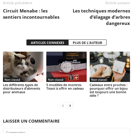
Article précédent
Article suivant
Circuit Menabe : les
Les techniques modernes
sentiers incontournables
d’élagage d’arbres
dangereux
ARTICLES CONNEXES
PLUS DE L'AUTEUR
Non classé
Non classé
Non classé
Les différents types de
5 modèles de montres
Cadeaux entre proches :
distributeurs d’aliments
Tissot à offrir en cadeau
pourquoi offrir un bijou
pour animaux
est toujours une bonne
idée ?
LAISSER UN COMMENTAIRE