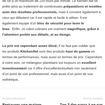
de 58 à un maximum de 220 tours par minute. Le Kitchen Aid se
prête ainsi au traitement de nombreuses
préparations et recettes
avec des résultats professionnels,
mais il convient également à
ceux qui débutent car il est rapide et facile à utiliser. Il est
également équipé d’un
bloc de sécurité pour lever le
bras.
Enfin, ce robot culinaire est vraiment
magnifique, grâce à
l’attention portée aux détails, et au design.
Le prix est cependant assez élevé,
il ne faut pas oublier que
les produits
KitchenAid
sont des produits
haut de gamme
en
termes de performances, mais aussi en termes de prix. Cependant,
à notre avis, ce mélangeur planétaire est toujours un
excellent
investissement
car il offre d’excellentsrésultats non seulement
d’un point de vue professionnel, mais aussi d’un point de vue
esthétique
.
Article précédent
Article suivant
Restaurer une maison
Top 3 des parcs à ne pas