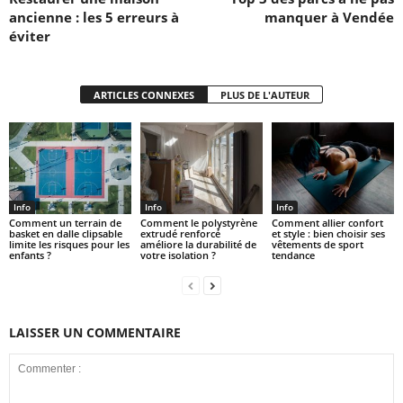
ancienne : les 5 erreurs à
manquer à Vendée
éviter
ARTICLES CONNEXES
PLUS DE L'AUTEUR
Info
Info
Info
Comment un terrain de
Comment le polystyrène
Comment allier confort
basket en dalle clipsable
extrudé renforcé
et style : bien choisir ses
limite les risques pour les
améliore la durabilité de
vêtements de sport
enfants ?
votre isolation ?
tendance
LAISSER UN COMMENTAIRE