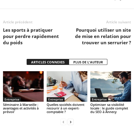
Article précédent
Article suivant
Les sports à pratiquer
Pourquoi utiliser un site
pour perdre rapidement
de mise en relation pour
du poids
trouver un serrurier ?
ARTICLES CONNEXES
PLUS DE L'AUTEUR
Entreprise
Entreprise
Entreprise
Séminaire à Marseille :
Quelles sociétés doivent
Optimiser sa visibilité
avantages et activités à
recourir à un expert-
locale : le guide complet
prévoir
comptable ?
du SEO à Annecy