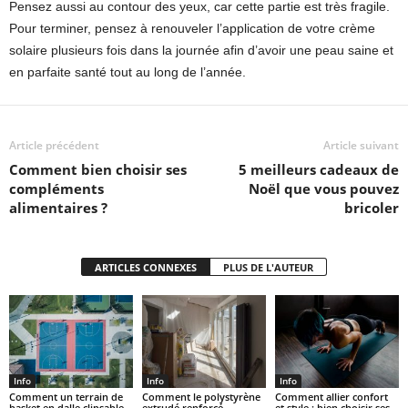
Pensez aussi au contour des yeux, car cette partie est très fragile.
Pour terminer, pensez à renouveler l’application de votre crème
solaire plusieurs fois dans la journée afin d’avoir une peau saine et
en parfaite santé tout au long de l’année.
Article précédent
Article suivant
Comment bien choisir ses
5 meilleurs cadeaux de
compléments
Noël que vous pouvez
alimentaires ?
bricoler
ARTICLES CONNEXES
PLUS DE L'AUTEUR
Info
Info
Info
Comment un terrain de
Comment le polystyrène
Comment allier confort
basket en dalle clipsable
extrudé renforcé
et style : bien choisir ses