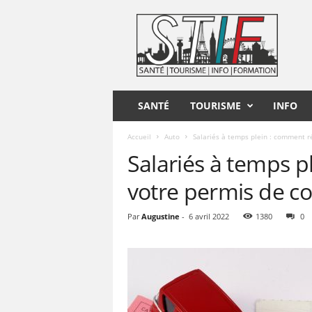
S
T
I
F
SANTÉ
TOURISME
INFO
Accueil
Auto
Salariés à temps plein : comment ré
Salariés à temps p
votre permis de co
Par
Augustine
-
6 avril 2022
1380
0