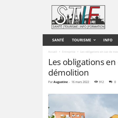
S
T
I
F
SANTÉ
TOURISME
INFO
Accueil
Entreprise
Les obligations en cas de tra
Les obligations en
démolition
Par
Augustine
-
16 mars 2022
912
0