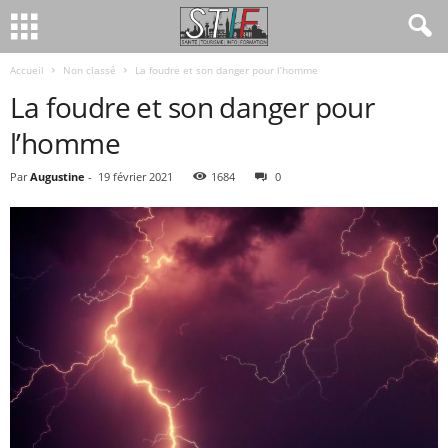
Accueil
Non classé
La foudre et son danger pour l’homme
La foudre et son danger pour
l’homme
Par
Augustine
-
19 février 2021
1684
0