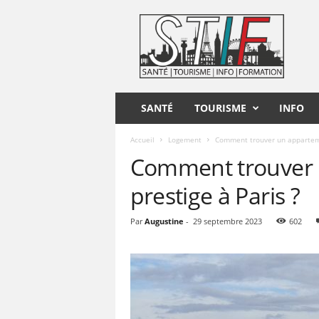
S
T
I
F
SANTÉ
TOURISME
INFO
Accueil
Logement
Comment trouver un apparteme
Comment trouver 
prestige à Paris ?
Par
Augustine
-
29 septembre 2023
602