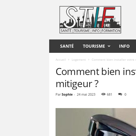
S
T
I
F
SANTÉ
TOURISME
INFO
Accueil
Logement
Comment bien installer votre r
Comment bien insta
mitigeur ?
Par
Sophie
-
24 mai 2023
681
0