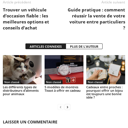
Article précédent
Article suivant
Trouver un véhicule
Guide pratique : comment
d’occasion fiable : les
réussir la vente de votre
meilleures options et
voiture entre particuliers
conseils d’achat
?
ARTICLES CONNEXES
PLUS DE L'AUTEUR
Non classé
Non classé
Non classé
Les différents types de
5 modèles de montres
Cadeaux entre proches :
distributeurs d’aliments
Tissot à offrir en cadeau
pourquoi offrir un bijou
pour animaux
est toujours une bonne
idée ?
LAISSER UN COMMENTAIRE